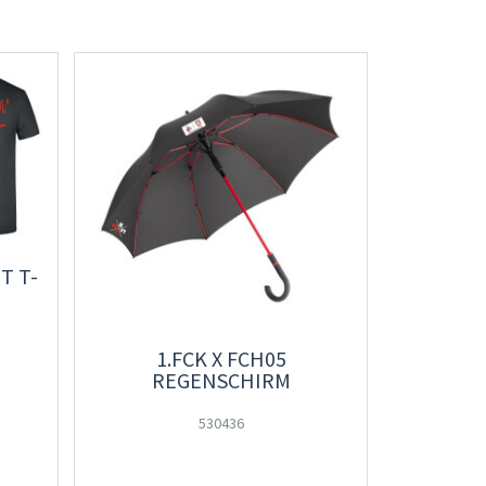
T T-
1.FCK X FCH05
REGENSCHIRM
530436