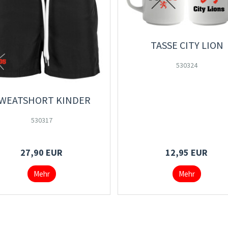
TASSE CITY LION
530324
WEATSHORT KINDER
530317
27,90 EUR
12,95 EUR
Mehr
Mehr