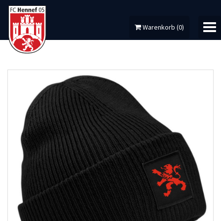
Warenkorb
(
0
)
MEIN KONTO
DAUERKARTEN
FANARTIKEL
FERIENCAMPS
DOWNLOADS