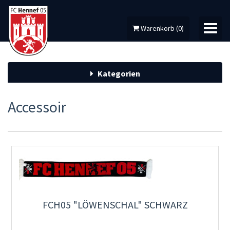
Warenkorb
(
0
)
Kategorien
MEIN KONTO
Accessoir
DAUERKARTEN
FANARTIKEL
FERIENCAMPS
DOWNLOADS
FCH05 "LÖWENSCHAL" SCHWARZ